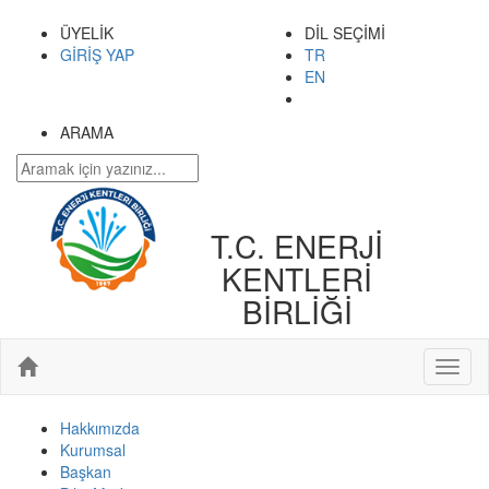
ÜYELİK
DİL SEÇİMİ
GİRİŞ YAP
TR
EN
ARAMA
T.C. ENERJİ
KENTLERİ
BİRLİĞİ
Toggl
naviga
Hakkımızda
Kurumsal
Başkan